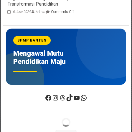
Transformasi Pendidikan
on
6 June 2024
Admin
Comments Off
Workshop
Pengimbasan
Sekolah
Penggerak
(PSP)
BPMP BANTEN
Angkatan
1
Mengawal Mutu
:
Menganalisis
Pendidikan Maju
Rapor
Pendidikan
untuk
Transformasi
Pendidikan
Facebook
Instagram
Threads
TikTok
YouTube
WhatsApp