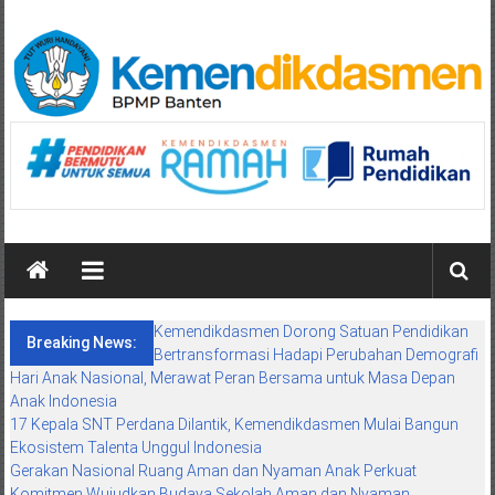
Skip
to
content
BPMP
Banten
Mengawal
Mutu
Pendidikan
Maju
Kemendikdasmen Dorong Satuan Pendidikan
Breaking News:
Bertransformasi Hadapi Perubahan Demografi
Hari Anak Nasional, Merawat Peran Bersama untuk Masa Depan
Anak Indonesia
17 Kepala SNT Perdana Dilantik, Kemendikdasmen Mulai Bangun
Ekosistem Talenta Unggul Indonesia
Gerakan Nasional Ruang Aman dan Nyaman Anak Perkuat
Komitmen Wujudkan Budaya Sekolah Aman dan Nyaman