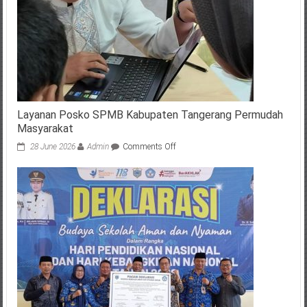
Layanan Posko SPMB Kabupaten Tangerang Permudah
Masyarakat
on
28 June 2026
Admin
Comments Off
Layanan
Posko
SPMB
Kabupaten
Tangerang
Permudah
Masyarakat