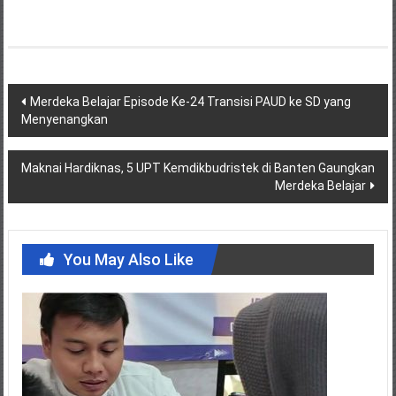
Post
Merdeka Belajar Episode Ke-24 Transisi PAUD ke SD yang
Menyenangkan
navigation
Maknai Hardiknas, 5 UPT Kemdikbudristek di Banten Gaungkan
Merdeka Belajar
You May Also Like