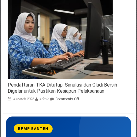
Gelar
Upacara
Hardiknas
2025
Pendaftaran TKA Ditutup, Simulasi dan Gladi Bersih
Digelar untuk Pastikan Kesiapan Pelaksanaan
on
4 March 2026
Admin
Comments Off
Pendaftaran
TKA
Ditutup,
Simulasi
dan
BPMP BANTEN
Gladi