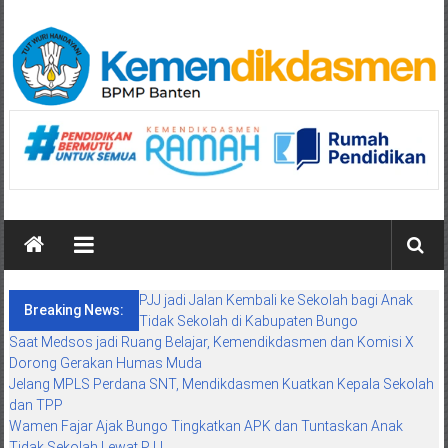
Skip
to
content
BPMP
Banten
Mengawal
Mutu
Pendidikan
Maju
PJJ jadi Jalan Kembali ke Sekolah bagi Anak
Breaking News:
Tidak Sekolah di Kabupaten Bungo
Saat Medsos jadi Ruang Belajar, Kemendikdasmen dan Komisi X
Dorong Gerakan Humas Muda
Jelang MPLS Perdana SNT, Mendikdasmen Kuatkan Kepala Sekolah
dan TPP
Wamen Fajar Ajak Bungo Tingkatkan APK dan Tuntaskan Anak
Tidak Sekolah Lewat PJJ