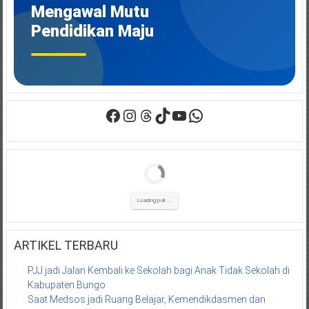
Bersih
Mengawal Mutu
Digelar
untuk
Pendidikan Maju
Pastikan
Kesiapan
Pelaksanaan
Facebook
Instagram
Threads
TikTok
YouTube
WhatsApp
Loading poll ...
ARTIKEL TERBARU
PJJ jadi Jalan Kembali ke Sekolah bagi Anak Tidak Sekolah di
Kabupaten Bungo
Saat Medsos jadi Ruang Belajar, Kemendikdasmen dan