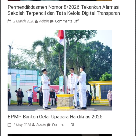
Permendikdasmen Nomor 8/2026 Tekankan Afirmasi
Sekolah Terpencil dan Tata Kelola Digital Transparan
on
2 March 2026
Admin
Comments Off
Permendikdasmen
Nomor
8/2026
Tekankan
Afirmasi
Sekolah
Terpencil
dan
Tata
Kelola
Digital
Transparan
BPMP Banten Gelar Upacara Hardiknas 2025
on
2 May 2025
Admin
Comments Off
BPMP
Banten