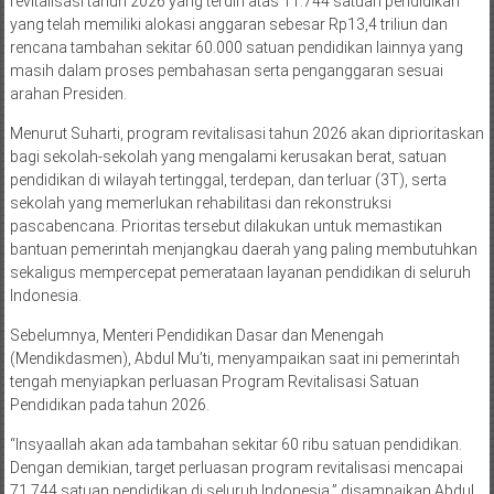
revitalisasi tahun 2026 yang terdiri atas 11.744 satuan pendidikan
yang telah memiliki alokasi anggaran sebesar Rp13,4 triliun dan
rencana tambahan sekitar 60.000 satuan pendidikan lainnya yang
masih dalam proses pembahasan serta penganggaran sesuai
arahan Presiden.
Menurut Suharti, program revitalisasi tahun 2026 akan diprioritaskan
bagi sekolah-sekolah yang mengalami kerusakan berat, satuan
pendidikan di wilayah tertinggal, terdepan, dan terluar (3T), serta
sekolah yang memerlukan rehabilitasi dan rekonstruksi
pascabencana. Prioritas tersebut dilakukan untuk memastikan
bantuan pemerintah menjangkau daerah yang paling membutuhkan
sekaligus mempercepat pemerataan layanan pendidikan di seluruh
Indonesia.
Sebelumnya, Menteri Pendidikan Dasar dan Menengah
(Mendikdasmen), Abdul Mu’ti, menyampaikan saat ini pemerintah
tengah menyiapkan perluasan Program Revitalisasi Satuan
Pendidikan pada tahun 2026.
“Insyaallah akan ada tambahan sekitar 60 ribu satuan pendidikan.
Dengan demikian, target perluasan program revitalisasi mencapai
71.744 satuan pendidikan di seluruh Indonesia,” disampaikan Abdul