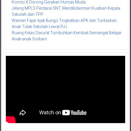
Komisi X Dorong Gerakan Humas Muda
Jelang MPLS Perdana SNT, Mendikdasmen Kuatkan Kepala
Sekolah dan TPP
Wamen Fajar Ajak Bungo Tingkatkan APK dan Tuntaskan
Anak Tidak Sekolah Lewat PJJ
Ruang Kelas Darurat Tumbuhkan Kembali Semangat Belajar
Anak-anak Sorkam