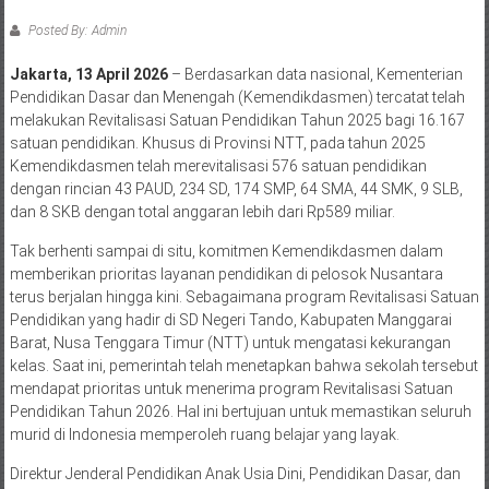
Posted By: Admin
Jakarta, 13 April 2026
– Berdasarkan data nasional, Kementerian
Pendidikan Dasar dan Menengah (Kemendikdasmen) tercatat telah
melakukan Revitalisasi Satuan Pendidikan Tahun 2025 bagi 16.167
satuan pendidikan. Khusus di Provinsi NTT, pada tahun 2025
Kemendikdasmen telah merevitalisasi 576 satuan pendidikan
dengan rincian 43 PAUD, 234 SD, 174 SMP, 64 SMA, 44 SMK, 9 SLB,
dan 8 SKB dengan total anggaran lebih dari Rp589 miliar.
Tak berhenti sampai di situ, komitmen Kemendikdasmen dalam
memberikan prioritas layanan pendidikan di pelosok Nusantara
terus berjalan hingga kini. Sebagaimana program Revitalisasi Satuan
Pendidikan yang hadir di SD Negeri Tando, Kabupaten Manggarai
Barat, Nusa Tenggara Timur (NTT) untuk mengatasi kekurangan
kelas. Saat ini, pemerintah telah menetapkan bahwa sekolah tersebut
mendapat prioritas untuk menerima program Revitalisasi Satuan
Pendidikan Tahun 2026. Hal ini bertujuan untuk memastikan seluruh
murid di Indonesia memperoleh ruang belajar yang layak.
Direktur Jenderal Pendidikan Anak Usia Dini, Pendidikan Dasar, dan