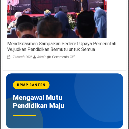
ZI
Menuju
WBK/WBBM
Tahun
2025
Mendikdasmen Sampaikan Sederet Upaya Pemerintah
Wujudkan Pendidikan Bermutu untuk Semua
on
7 March 2026
Admin
Comments Off
Mendikdasmen
Sampaikan
Sederet
Upaya
Pemerintah
BPMP BANTEN
Wujudkan
Pendidikan
Mengawal Mutu
Bermutu
untuk
Pendidikan Maju
Semua