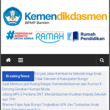
Skip
to
content
BPMP
Banten
Mengawal
Mutu
Pendidikan
Maju
PJJ jadi Jalan Kembali ke Sekolah bagi Anak
Breaking News:
Tidak Sekolah di Kabupaten Bungo
Saat Medsos jadi Ruang Belajar, Kemendikdasmen dan Komisi X
Dorong Gerakan Humas Muda
Jelang MPLS Perdana SNT, Mendikdasmen Kuatkan Kepala Sekolah
dan TPP
Wamen Fajar Ajak Bungo Tingkatkan APK dan Tuntaskan Anak
Tidak Sekolah Lewat PJJ