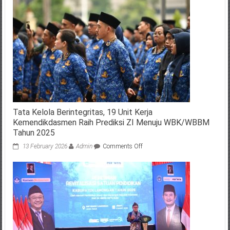
Tata Kelola Berintegritas, 19 Unit Kerja
Kemendikdasmen Raih Prediksi ZI Menuju WBK/WBBM
Tahun 2025
on
13 February 2026
Admin
Comments Off
Tata
Kelola
Berintegritas,
19
Unit
Kerja
Kemendikdasmen
Raih
Prediksi