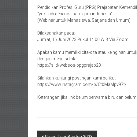
Pendidikan Profesi Guru (PPG) Prajabatan Kemendi
“yuk, jadi generasi baru guru indonesia”
(Webinar untuk Mahasiswa, Sarjana dan Umum)
.
Dilaksanakan pada:
Jum’at, 16 Juni 2023 Pukul 14.00 WIB Via Zoom
.
Apakah kamu memiliki cita-cita atau keinginan untuk
dengan mengisi link:
https://s.id/websos-ppgprajab23
.
Silahkan kunjungi postingan kami berikut:
https://www.instagram.com/p/CtbMaMpv97t/
.
Keterangan: jika link belum berwarna biru dan belum b
Post
Press Tour Banten 2023