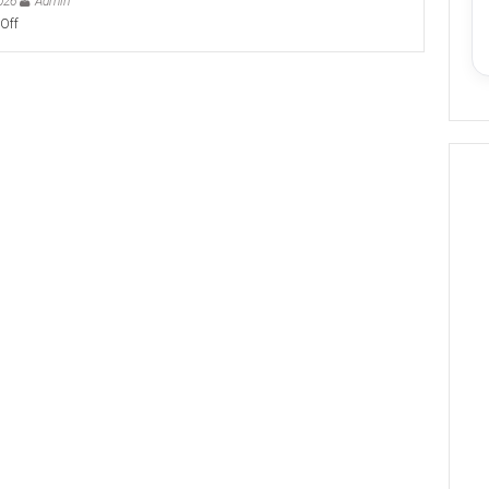
026
Admin
on
Off
Kemendikdasmen
Ajak
Keluarga
Luangkan
Satu
Jam
Berkualitas
Bersama
Anak
Hadapi
Adiksi
Gawai