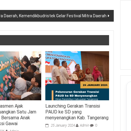
a Daerah, Kemendikbudristek Gelar Festival Mitra Daerah
asmen Ajak
Launching Gerakan Transisi
Luangkan Satu Jam
PAUD ke SD yang
s Bersama Anak
menyenangkan Kab. Tangerang
ksi Gawai
25 January 2024
Admin
0