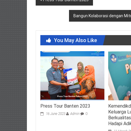
navigation
Bangun Kolaborasi dengan Mitr
You May Also Like
Press Tour Banten 2023
Kemendikd
Keluarga 
16 June 2023
Admin
0
Berkualita
Hadapi Adi