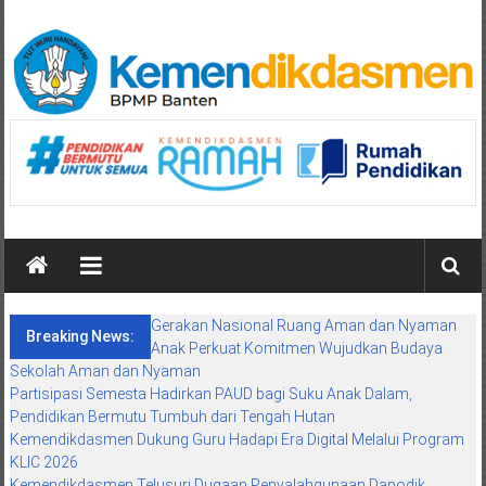
Skip
to
content
BPMP
Banten
Mengawal
Mutu
Pendidikan
Maju
Gerakan Nasional Ruang Aman dan Nyaman
Breaking News:
Anak Perkuat Komitmen Wujudkan Budaya
Sekolah Aman dan Nyaman
Partisipasi Semesta Hadirkan PAUD bagi Suku Anak Dalam,
Pendidikan Bermutu Tumbuh dari Tengah Hutan
Kemendikdasmen Dukung Guru Hadapi Era Digital Melalui Program
KLIC 2026
Kemendikdasmen Telusuri Dugaan Penyalahgunaan Dapodik,