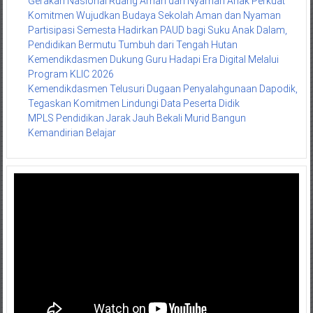
Gerakan Nasional Ruang Aman dan Nyaman Anak Perkuat
Komitmen Wujudkan Budaya Sekolah Aman dan Nyaman
Partisipasi Semesta Hadirkan PAUD bagi Suku Anak Dalam,
Pendidikan Bermutu Tumbuh dari Tengah Hutan
Kemendikdasmen Dukung Guru Hadapi Era Digital Melalui
Program KLIC 2026
Kemendikdasmen Telusuri Dugaan Penyalahgunaan Dapodik,
Tegaskan Komitmen Lindungi Data Peserta Didik
MPLS Pendidikan Jarak Jauh Bekali Murid Bangun
Kemandirian Belajar