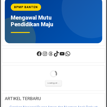
SE
Mendikdasmen
BPMP BANTEN
Nomor
7
Mengawal Mutu
Tahun
2026
Pendidikan Maju
Jaga
Keberlangsungan
Pendidikan
Facebook
Instagram
Threads
TikTok
YouTube
WhatsApp
Loading poll ...
ARTIKEL TERBARU