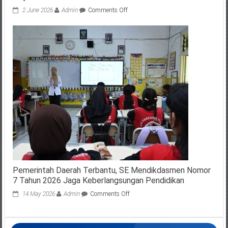
on
2 June 2026
Admin
Comments Off
Mendikdasmen
Jadikan
Pancasila
sebagai
Fondasi
Wujudkan
Pendidikan
Bermutu
untuk
Semua
Pemerintah Daerah Terbantu, SE Mendikdasmen Nomor
7 Tahun 2026 Jaga Keberlangsungan Pendidikan
on
14 May 2026
Admin
Comments Off
Pemerintah
Daerah
Terbantu,