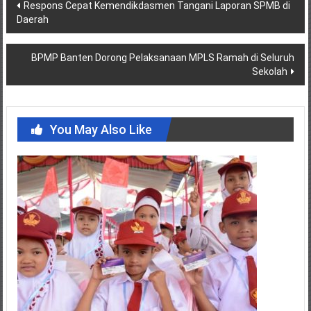
Post
Respons Cepat Kemendikdasmen Tangani Laporan SPMB di
Daerah
navigation
BPMP Banten Dorong Pelaksanaan MPLS Ramah di Seluruh
Sekolah
You May Also Like