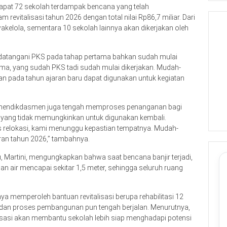
rdapat 72 sekolah terdampak bencana yang telah
revitalisasi tahun 2026 dengan total nilai Rp86,7 miliar. Dari
akelola, sementara 10 sekolah lainnya akan dikerjakan oleh
datangani PKS pada tahap pertama bahkan sudah mulai
ma, yang sudah PKS tadi sudah mulai dikerjakan. Mudah-
n pada tahun ajaran baru dapat digunakan untuk kegiatan
Kemendikdasmen juga tengah memproses penanganan bagi
si yang tidak memungkinkan untuk digunakan kembali.
 relokasi, kami menunggu kepastian tempatnya. Mudah-
ran tahun 2026,” tambahnya.
, Martini, mengungkapkan bahwa saat bencana banjir terjadi,
n air mencapai sekitar 1,5 meter, sehingga seluruh ruang
 memperoleh bantuan revitalisasi berupa rehabilitasi 12
 dan proses pembangunan pun tengah berjalan. Menurutnya,
lisasi akan membantu sekolah lebih siap menghadapi potensi