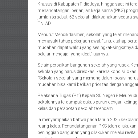
Khusus di Kabupaten Pidie Jaya, hingga saat ini te
menandatangani perjanjian kerja sama (PKS) program 
jumlah tersebut, 62 sekolah dilaksanakan secara sw
TNI AD.
Menurut Mendikdasmen, sekolah yang telah menan
memasuki tahap pekerjaan awal. “Untuk tahap perta
mudahan dapat waktu yang sesingkat-singkatnya da
belajar mengajar yang ideal,” ujarnya.
Selain perbaikan bangunan sekolah yang rusak, 
sekolah yang harus direlokasi karena kondisi loka
“Sekolah-sekolah yang memang dalam posisi harus
mudahan bisa kami berikan prioritas dengan angga
Pelaksana Tugas (Plt.) Kepala SD Negeri 8 Meureudu
sekolahnya terdampak cukup parah dengan ketinggia
kelas dan perabotan sekolah terendam.
Ia menyampaikan bahwa pada tahun 2026 sekolahnya
ruang kelas. Penandatanganan PKS telah dilakukan
peninggian bangunan yang dilakukan melalui revita