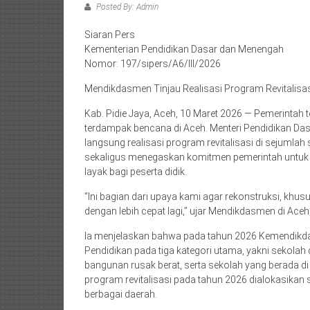
Posted By: Admin
Siaran Pers
Kementerian Pendidikan Dasar dan Menengah
Nomor: 197/sipers/A6/III/2026
Mendikdasmen Tinjau Realisasi Program Revitalisasi
Kab. Pidie Jaya, Aceh, 10 Maret 2026 — Pemerintah
terdampak bencana di Aceh. Menteri Pendidikan Da
langsung realisasi program revitalisasi di sejumlah
sekaligus menegaskan komitmen pemerintah untuk 
layak bagi peserta didik.
“Ini bagian dari upaya kami agar rekonstruksi, khus
dengan lebih cepat lagi,” ujar Mendikdasmen di Aceh,
Ia menjelaskan bahwa pada tahun 2026 Kemendikd
Pendidikan pada tiga kategori utama, yakni sekolah
bangunan rusak berat, serta sekolah yang berada di w
program revitalisasi pada tahun 2026 dialokasikan se
berbagai daerah.