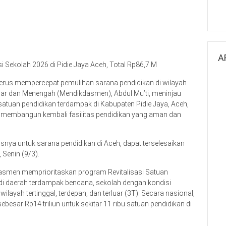
A
 Sekolah 2026 di Pidie Jaya Aceh, Total Rp86,7 M
 terus mempercepat pemulihan sarana pendidikan di wilayah
sar dan Menengah (Mendikdasmen), Abdul Mu’ti, meninjau
 satuan pendidikan terdampak di Kabupaten Pidie Jaya, Aceh,
membangun kembali fasilitas pendidikan yang aman dan
usnya untuk sarana pendidikan di Aceh, dapat terselesaikan
 Senin (9/3).
asmen memprioritaskan program Revitalisasi Satuan
 di daerah terdampak bencana, sekolah dengan kondisi
ilayah tertinggal, terdepan, dan terluar (3T). Secara nasional,
besar Rp14 triliun untuk sekitar 11 ribu satuan pendidikan di