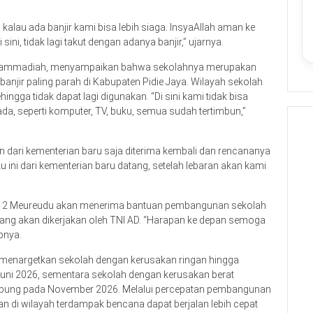
lau ada banjir kami bisa lebih siaga. InsyaAllah aman ke
ini, tidak lagi takut dengan adanya banjir,” ujarnya.
Muhammadiah, menyampaikan bahwa sekolahnya merupakan
anjir paling parah di Kabupaten Pidie Jaya. Wilayah sekolah
ingga tidak dapat lagi digunakan. “Di sini kami tidak bisa
, seperti komputer, TV, buku, semua sudah tertimbun,”
ari kementerian baru saja diterima kembali dan rencananya
u ini dari kementerian baru datang, setelah lebaran akan kami
geri 2 Meureudu akan menerima bantuan pembangunan sekolah
, yang akan dikerjakan oleh TNI AD. “Harapan ke depan semoga
pnya.
h menargetkan sekolah dengan kerusakan ringan hingga
 Juni 2026, sementara sekolah dengan kerusakan berat
mpung pada November 2026. Melalui percepatan pembangunan
an di wilayah terdampak bencana dapat berjalan lebih cepat