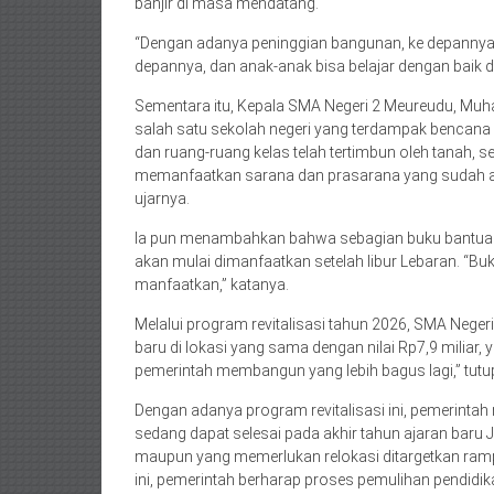
banjir di masa mendatang.
“Dengan adanya peninggian bangunan, ke depannya ka
depannya, dan anak-anak bisa belajar dengan baik di s
Sementara itu, Kepala SMA Negeri 2 Meureudu, 
salah satu sekolah negeri yang terdampak bencana b
dan ruang-ruang kelas telah tertimbun oleh tanah, seh
memanfaatkan sarana dan prasarana yang sudah ada
ujarnya.
Ia pun menambahkan bahwa sebagian buku bantuan d
akan mulai dimanfaatkan setelah libur Lebaran. “Buk
manfaatkan,” katanya.
Melalui program revitalisasi tahun 2026, SMA Ne
baru di lokasi yang sama dengan nilai Rp7,9 miliar
pemerintah membangun yang lebih bagus lagi,” tutu
Dengan adanya program revitalisasi ini, pemerinta
sedang dapat selesai pada akhir tahun ajaran baru
maupun yang memerlukan relokasi ditargetkan ra
ini, pemerintah berharap proses pemulihan pendidik