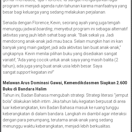
program ini menjadi agenda rutin tahunan karena manfaatnya yang
besar bagi keluarga yang sedang melakukan perjalanan.
Senada dengan Florence, Kevin, seorang ayah yang juga tengah
menunggu jadwal
boarding
, menyebut program ini sebagai alternatif
aktivitas yang jauh lebih sehat bagi anak. “Baik sekali ya. Jadi
mendorong anak-anak jadi mau baca. Selain mungkin hari ini kan
banyak yang main
gadget
, jadi ada aktivitas lain buat anak-anak,”
ungkapnya. Kevin menilai pilihan buku yang disediakan sangat
variatif, “Ada yang cocok untuk anak saya yang masih balita (2
tahun), ada juga yang buat anak usia lebih besar. Saya
sangat
support
kegiatan ini!”
Melawan Arus Dominasi Gawai, Kemendikdasmen Siapkan 2.600
Buku di Bandara Halim
Tahun ini, Badan Bahasa mengubah strategi. Strategi literasi “jemput
bola” dilakukan lebih intim. Jika tahun lalu kegiatan berpusat di area
luar keberangkatan, kini Badan Bahasa masuk ke ruang tunggu
keberangkatan di dalam bandara. Langkah ini diambil agar interaksi
dengan para penumpang, terutama anak-anak yang sedang
menunggu waktu keberangkatan, menjadi lebih berkualitas.