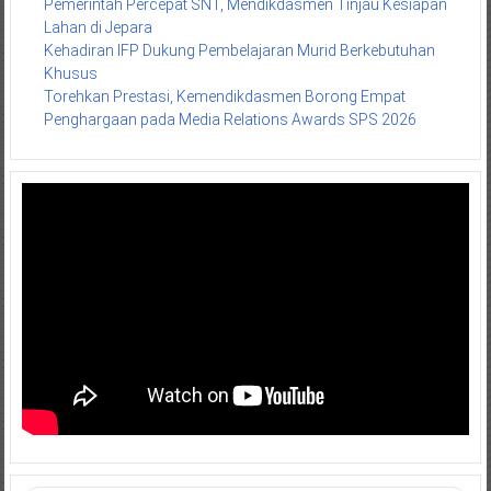
Pemerintah Percepat SNT, Mendikdasmen Tinjau Kesiapan
Lahan di Jepara
Kehadiran IFP Dukung Pembelajaran Murid Berkebutuhan
Khusus
Torehkan Prestasi, Kemendikdasmen Borong Empat
Penghargaan pada Media Relations Awards SPS 2026