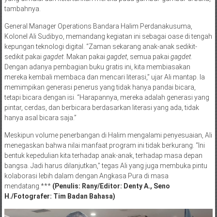
tambahnya.
General Manager Operations Bandara Halim Perdanakusuma,
Kolonel Ali Sudibyo, memandang kegiatan ini sebagai oase di tengah
kepungan teknologi digital. “Zaman sekarang anak-anak sedikit-
sedikit pakai
gagdet
. Makan pakai
gagdet
, semua pakai
gagdet
.
Dengan adanya pembagian buku gratis ini, kita membiasakan
mereka kembali membaca dan mencari literasi,” ujar Ali mantap. Ia
memimpikan generasi penerus yang tidak hanya pandai bicara,
tetapi bicara dengan isi. “Harapannya, mereka adalah generasi yang
pintar, cerdas, dan berbicara berdasarkan literasi yang ada, tidak
hanya asal bicara saja.”
Meskipun volume penerbangan di Halim mengalami penyesuaian, Ali
menegaskan bahwa nilai manfaat program ini tidak berkurang. “Ini
bentuk kepedulian kita terhadap anak-anak, terhadap masa depan
bangsa. Jadi harus dilanjutkan,” tegas Ali yang juga membuka pintu
kolaborasi lebih dalam dengan Angkasa Pura di masa
mendatang.***
(Penulis: Rany/Editor: Denty A., Seno
H./Fotografer: Tim Badan Bahasa)