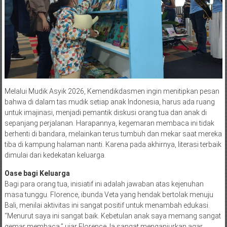
Melalui Mudik Asyik 2026, Kemendikdasmen ingin menitipkan pesan
bahwa di dalam tas mudik setiap anak Indonesia, harus ada ruang
untuk imajinasi, menjadi pemantik diskusi orang tua dan anak di
sepanjang perjalanan. Harapannya, kegemaran membaca ini tidak
berhenti di bandara, melainkan terus tumbuh dan mekar saat mereka
tiba di kampung halaman nanti. Karena pada akhirnya, literasi terbaik
dimulai dari kedekatan keluarga.
Oase bagi Keluarga
Bagi para orang tua, inisiatif ini adalah jawaban atas kejenuhan
masa tunggu. Florence, ibunda Veta yang hendak bertolak menuju
Bali, menilai aktivitas ini sangat positif untuk menambah edukasi.
“Menurut saya ini sangat baik. Kebetulan anak saya memang sangat
gemar membaca,” ujar Florence. Ia sangat menganjurkan agar