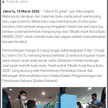
Posted By: Admin
Jakarta, 16 Maret 2026
– “
I like it! It’s great
,” ujar Veta singkat.
Matanya itu tak lepas dari halaman buku cerita penuh warna yang
baru saja ia terima. Meski baru saja membeli buku di toko buku
bandara, Veta tampak langsung tenggelam dalam bacaan barunya,
bahkan ia berniat kembali mengunjungi stan “Mudik Asyik Baca Buku
(MABB) 2026” untuk memilih buku lain segera setelah menyelesaikan
bacaan tersebut.
Pemandangan hangat di ruang tunggu keberangkatan 9 dan 10 pagi
itu, Senin (16/3), memang terasa berbeda. Di antara tumpukan koper,
tawa renyah anak-anak pecah serta celotehan mereka terdengar
saat asyik memilih buku-buku. Itulah potret “Mudik Asyik Baca Buku
2026” yang diusung oleh Kementerian Pendidikan Dasar dan
Menengah (Kemendikdasmen) melalui Badan Pengembangan dan
Pembinaan Bahasa (Badan Bahasa).