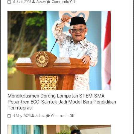
on
6 June 2026
Admin
Comments Off
Hoaks
Nomor
Akun
WhatsApp
Mendikdasmen
Mendikdasmen Dorong Lompatan STEM-SMA
Pesantren ECO-Saintek Jadi Model Baru Pendidikan
Terintegrasi
on
4 May 2026
Admin
Comments Off
Mendikdasmen
Dorong
Lompatan