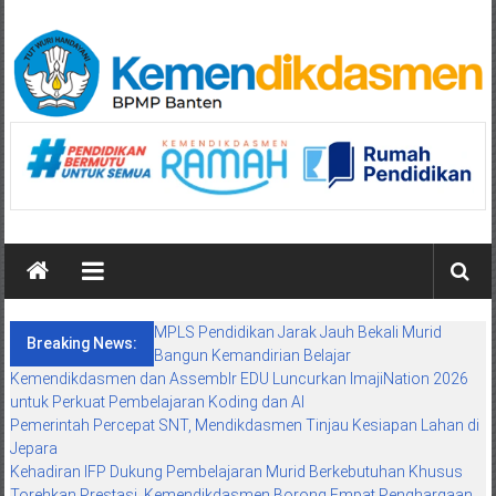
Skip
to
content
BPMP
Banten
Mengawal
Mutu
Pendidikan
Maju
MPLS Pendidikan Jarak Jauh Bekali Murid
Breaking News:
Bangun Kemandirian Belajar
Kemendikdasmen dan Assemblr EDU Luncurkan ImajiNation 2026
untuk Perkuat Pembelajaran Koding dan AI
Pemerintah Percepat SNT, Mendikdasmen Tinjau Kesiapan Lahan di
Jepara
Kehadiran IFP Dukung Pembelajaran Murid Berkebutuhan Khusus
Torehkan Prestasi, Kemendikdasmen Borong Empat Penghargaan