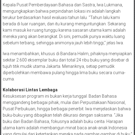
Kepala Pusat Pemberdayaan Bahasa dan Sastra, Iwa Lukmana,
mengungkapkan bahwa perpindahan lokasi ini adalah langkah
terukur berdasarkan hasil evaluasi tahun lalu. “Tahun lalu kami
berada di luar ruangan, dan itu kurang menguntungkan. Sekarang
kami masuk ke ruang tunggu karena sasaran utama kami adalah
mereka yang akan berangkat. Di sini, pemudik punya waktu luang
sebelum terbang, sehingga animonya jauh lebih tinggi,” jelas Iwa.
Iwa menambahkan, khusus di Bandara Halim, pihaknya menyiapkan
sekitar 2.600 eksemplar buku dari total 24 ribu buku yang disebar di
tujuh titik mudik utama Jakarta. Menariknya, setiap pemudik
diperbolehkan membawa pulang hingga lima buku secara cuma-
cuma.
Kolaborasi Lintas Lembaga
Kesuksesan program ini bukan kerja tunggal. Badan Bahasa
menggandeng berbagai pihak, mulai dari Perpustakaan Nasional,
Pusat Perbukuan, hingga berbagai penerbit. Iwa menjelaskan bahwa
buku-buku yang dibagikan telah dikurasi dengan saksama. “Jika
buku dari Badan Bahasa, fokusnya adalah buku cerita. Harapan
utama kami adalah membangun minat baca anak-anak Indonesia
yang dimulai dari ketertarikan mereka pada gambar-gambar di buku,”