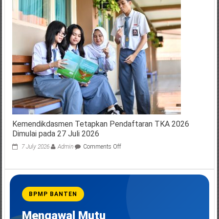
STEM-
SMA
Pesantren
ECO-
Saintek
Jadi
Model
Baru
Pendidikan
Terintegrasi
Kemendikdasmen Tetapkan Pendaftaran TKA 2026
Dimulai pada 27 Juli 2026
on
7 July 2026
Admin
Comments Off
Kemendikdasmen
Tetapkan
Pendaftaran
TKA
2026
BPMP BANTEN
Dimulai
pada
Mengawal Mutu
27