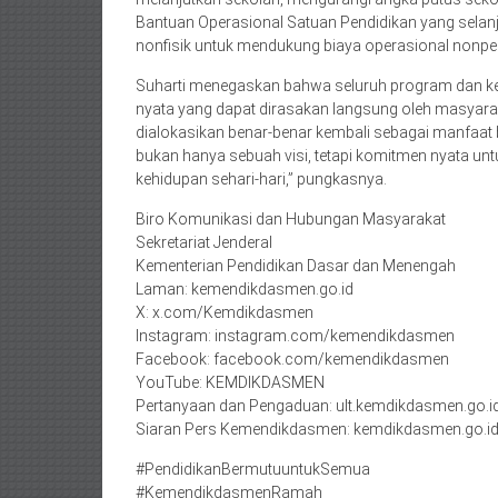
Bantuan Operasional Satuan Pendidikan yang selan
nonfisik untuk mendukung biaya operasional nonper
Suharti menegaskan bahwa seluruh program dan kebi
nyata yang dapat dirasakan langsung oleh masyara
dialokasikan benar-benar kembali sebagai manfaat b
bukan hanya sebuah visi, tetapi komitmen nyata un
kehidupan sehari-hari,” pungkasnya.
Biro Komunikasi dan Hubungan Masyarakat
Sekretariat Jenderal
Kementerian Pendidikan Dasar dan Menengah
Laman: kemendikdasmen.go.id
X: x.com/Kemdikdasmen
Instagram: instagram.com/kemendikdasmen
Facebook: facebook.com/kemendikdasmen
YouTube: KEMDIKDASMEN
Pertanyaan dan Pengaduan: ult.kemdikdasmen.go.i
Siaran Pers Kemendikdasmen: kemdikdasmen.go.id
#PendidikanBermutuuntukSemua
#KemendikdasmenRamah