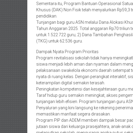
Sementara itu, Program Bantuan Operasional Satua
Khusus (DAK) Non Fisik telah menyalurkan Rp59,3 tr
pendidikan.
Tunjangan bagi guru ASN melalui Dana Alokasi Khus
Tahun Anggaran 2025. Total anggaran Rp70 triliun t
untuk 1.522.722 guru; 2) Dana Tambahan Penghasil
(TKG) untuk 62.536 guru.
Dampak Nyata Program Prioritas
Program revitalisasi sekolah tidak hanya meningkatk
siswa menjadi lebih aman dan nyaman dalam mengiku
pelaksanaan swakelola ekonomi daerah setempat t
nyata di ruang kelas. Dengan perangkat interaktif, 
keterampilan digital semakin terasah.
Peningkatan kompetensi dan kesejahteraan guru m
Taraf hidup guru semakin meningkat, akses penge
tunjangan lebih efisien. Program tunjangan guru A
Penyaluran yang kini langsung ke rekening peneri
memastikan manfaat segera dirasakan.
Program PIP dan ADEM memberi dampak besar pada
jutaan siswa dari keluarga prasejahtera, anak-anak
melanjutkan sekolah, mengurangi angka putus seko