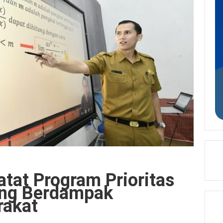
at Program Prioritas
ang Berdampak
rakat