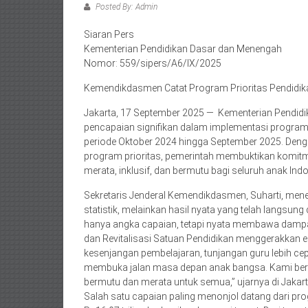
Posted By: Admin
Siaran Pers
Kementerian Pendidikan Dasar dan Menengah
Nomor: 559/sipers/A6/IX/2025
Kemendikdasmen Catat Program Prioritas Pendidi
Jakarta, 17 September 2025 — Kementerian Pendi
pencapaian signifikan dalam implementasi program
periode Oktober 2024 hingga September 2025. Denga
program prioritas, pemerintah membuktikan komit
merata, inklusif, dan bermutu bagi seluruh anak Ind
Sekretaris Jenderal Kemendikdasmen, Suharti, me
statistik, melainkan hasil nyata yang telah langsun
hanya angka capaian, tetapi nyata membawa damp
dan Revitalisasi Satuan Pendidikan menggerakkan e
kesenjangan pembelajaran, tunjangan guru lebih ce
membuka jalan masa depan anak bangsa. Kami ber
bermutu dan merata untuk semua,” ujarnya di Jakart
Salah satu capaian paling menonjol datang dari pr