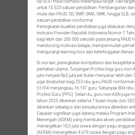
Rp16,97 triliun berhasil melampaui target. Dari targ
untuk 15.523 satuan pendidikan. Pembangunan dan r
mulai dari PAUD, SD, SMP, SMA, SMK, hingga SLB, se
satuan pendidikan nonformal.
Peningkatan kualitas pendidikan juga dilakukan den
Instruksi Presiden Republik Indonesia Nomor 7 Tahu
bagi lebih dari 285.000 sekolah pada jenjang PAUD
mendorong motivasi belajar, mempermudah pemahama
mengurangi learning loss dan ketertinggalan litera
Di sisi lain, peningkatan kompetensi dan kesejahter
perhatian utama. Tunjangan Profesi bagi guru non-
juta menjadi Rp2 juta per bulan menyasar lebih dari
juga disalurkan bagi 253 ribu guru PAUD nonformal 
S1/D4 menjangkau 16.197 guru. Sebanyak 804 ribu gur
Profesi Guru (PPG). Selain itu, guru non-ASN juga m
tahun 2025 diberikan selama 7 bulan mulai Juni 20
diberikan sekaligus dan penyalurannya diberikan a
Capaian signifikan juga datang melalui Program Ind
Menengah (ADEM) yang membuka akses pendidikan ba
menargetkan 18,5 juta siswa dengan pagu anggaran
(ADEM) menargetkan 4.679 siswa dengan pagu angg