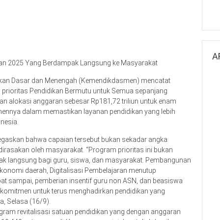
A
kan 2025 Yang Berdampak Langsung ke Masyarakat
dikan Dasar dan Menengah (Kemendikdasmen) mencatat
 prioritas Pendidikan Bermutu untuk Semua sepanjang
n alokasi anggaran sebesar Rp181,72 triliun untuk enam
mennya dalam memastikan layanan pendidikan yang lebih
onesia.
negaskan bahwa capaian tersebut bukan sekadar angka
g dirasakan oleh masyarakat. “Program prioritas ini bukan
ak langsung bagi guru, siswa, dan masyarakat. Pembangunan
konomi daerah, Digitalisasi Pembelajaran menutup
pat sampai, pemberian insentif guru non ASN, dan beasiswa
komitmen untuk terus menghadirkan pendidikan yang
a, Selasa (16/9).
ogram revitalisasi satuan pendidikan yang dengan anggaran