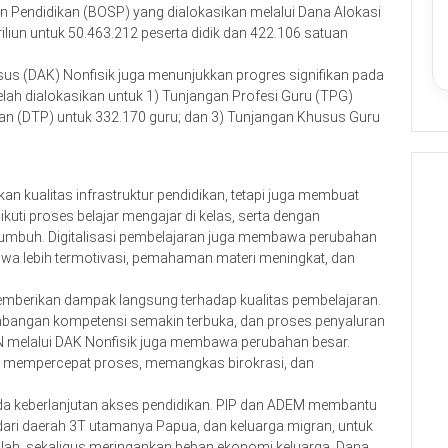
n Pendidikan (BOSP) yang dialokasikan melalui Dana Alokasi
iliun untuk 50.463.212 peserta didik dan 422.106 satuan
us (DAK) Nonfisik juga menunjukkan progres signifikan pada
elah dialokasikan untuk 1) Tunjangan Profesi Guru (TPG)
an (DTP) untuk 332.170 guru; dan 3) Tunjangan Khusus Guru
an kualitas infrastruktur pendidikan, tetapi juga membuat
ti proses belajar mengajar di kelas, serta dengan
umbuh. Digitalisasi pembelajaran juga membawa perubahan
siswa lebih termotivasi, pemahaman materi meningkat, dan
emberikan dampak langsung terhadap kualitas pembelajaran.
mbangan kompetensi semakin terbuka, dan proses penyaluran
SN melalui DAK Nonfisik juga membawa perubahan besar.
ma mempercepat proses, memangkas birokrasi, dan
 keberlanjutan akses pendidikan. PIP dan ADEM membantu
 dari daerah 3T utamanya Papua, dan keluarga migran, untuk
lah, sekaligus meringankan beban ekonomi keluarga. Dana