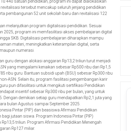
et 10.440 satuan pendidikan, program ini dapat dialokasikan
evitalisasi tersebut mencakup seluruh jenjang pendidikan
rta pembangunan 52 unit sekolah baru dan revitalisasi 122
gan melanjutkan program digitalisasi pendidikan. Sesuai
n 2025, program ini memfasilitasi akses pembelajaran digital
 hingga SKB. Digitalisasi pembelajaran diharapkan mampu
n materi, meningkatkan keterampilan digital, serta
si maupun numerasi.
aan guru dengan alokasi anggaran Rp13,2 triliun turut menjadi
ASN yang mengalami kenaikan sebesar Rp500 ribu dari Rp1,5
 785 ribu guru. Bantuan subsidi upah (BSU) sebesar Rp300 ribu
non-ASN. Selain itu, program fasilitasi pengembangan karir
u pun difasilitasi untuk mengikuti sertifikasi Pendidikan
endapat insentif sebesar Rp300 ribu per bulan, yang untuk
25. Dengan demikian setiap guru mendapatkan Rp2,1 juta yang
ntara bulan Agustus sampai September 2025.
onesia Pintar (PIP) dan beasiswa Afirmasi Pendidikan
gi jutaan siswa. Program Indonesia Pintar (PIP)
 Rp13,5 triliun. Program Afirmasi Pendidikan Menengah
aran Rp127 miliar.